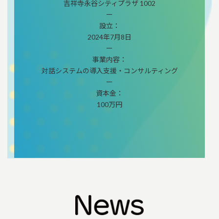
吉祥寺永谷シティプラザ 1002
ー
設立：
2024年7月8日
ー
事業内容：
対話システムの導入支援・コンサルティング
ー
資本金：
100万円