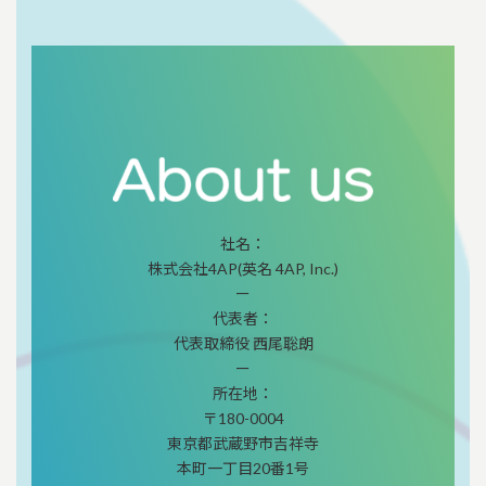
社名：
株式会社4AP(英名 4AP, Inc.)
ー
代表者：
代表取締役 西尾聡朗
ー
所在地：
〒180-0004
東京都武蔵野市吉祥寺
本町一丁目20番1号