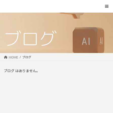
コ
ナ
ン
ビ
テ
ゲ
ン
ー
ツ
シ
へ
ョ
ブログ
ス
ン
キ
に
ッ
移
プ
動
HOME
ブログ
ブログ はありません。